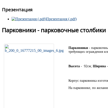
Презентация
Презентация (.pdf)
Парковники - парковочные столбики
Парковники
- парковочны
требующих ограждения или
Высота
- 92см;
Ширина
-
Корпус парковника изгото
На парковнике, по желанию