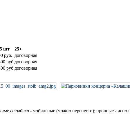
25 шт
25+
0 руб.
договорная
300 руб
договорная
100 руб
договорная
чные столбики
- мобильные (можно перенести); прочные - испо